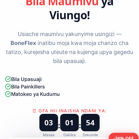
Bila Maumivu
ya
Viungo!
Usiache maumivu yakunyime usingizi —
BoneFlex
inatibu moja kwa moja chanzo cha
tatizo, kurejesha uteute na kujenga upya gegedu
bila upasuaji.
Bila Upasuaji
Bila Painkillers
Matokeo ya Kudumu
⏰ OFA HII INAISHA NDANI YA:
03
01
53
:
:
Masaa
Dakika
Sekunde
-36% OFF